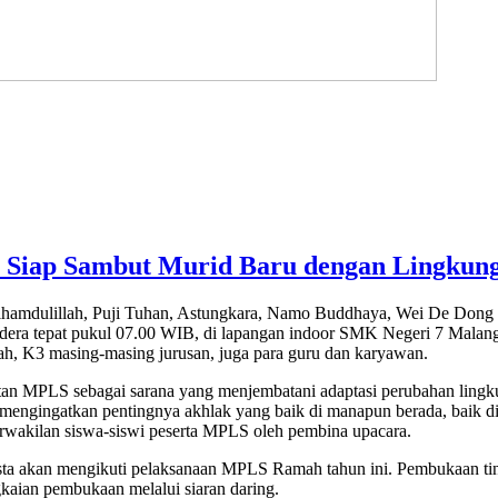
Siap Sambut Murid Baru dengan Lingkung
hamdulillah, Puji Tuhan, Astungkara, Namo Buddhaya, Wei De Dong
endera tepat pukul 07.00 WIB, di lapangan indoor SMK Negeri 7 Malan
lah, K3 masing-masing jurusan, juga para guru dan karyawan.
n MPLS sebagai sarana yang menjembatani adaptasi perubahan lingku
a mengingatkan pentingnya akhlak yang baik di manapun berada, baik d
wakilan siswa-siswi peserta MPLS oleh pembina upacara.
asta akan mengikuti pelaksanaan MPLS Ramah tahun ini. Pembukaan ti
aian pembukaan melalui siaran daring.