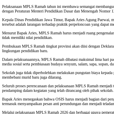
Pelaksanaan MPLS Ramah tahun ini membawa semangat membangun ling
dengan Peraturan Menteri Pendidikan Dasar dan Menengah Nomor 
Kepala Dinas Pendidikan Jawa Timur, Bapak Aries Agung Paewai, m
tersebut adalah larangan terhadap praktik perpeloncoan yang dapat me
Menurut Bapak Aries, MPLS Ramah harus menjadi ruang pengenalan s
tidak memiliki nilai pendidikan.
Pembukaan MPLS Ramah tingkat provinsi akan diisi dengan Deklaras
lingkungan pendidikan baru.
Dalam pelaksanaannya, MPLS Ramah dibatasi maksimal lima hari pad
media sosial serta pembiasaan budaya senyum, salam, sapa, sopan, da
Sekolah juga tidak diperbolehkan melakukan pungutan biaya kepada p
membebani murid baru juga dilarang.
Seluruh proses perencanaan dan pelaksanaan MPLS Ramah menjadi tan
pendamping dalam kegiatan yang telah dirancang oleh pihak sekolah.
Bapak Aries menegaskan bahwa OSIS harus menjadi bagian dari pengua
termasuk menyampaikan pesan anti perundungan dan menjadi teladan
Melalui pelaksanaan MPLS Ramah 2026 dan berbagai upaya pemerata