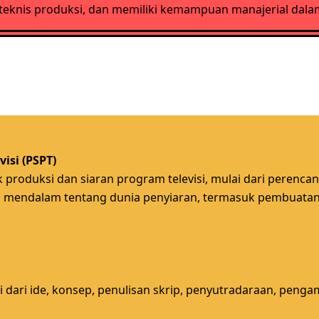
n teknis produksi, dan memiliki kemampuan manajerial dala
isi (PSPT)
roduksi dan siaran program televisi, mulai dari perencana
 mendalam tentang dunia penyiaran, termasuk pembuatan ko
ari ide, konsep, penulisan skrip, penyutradaraan, pengamb