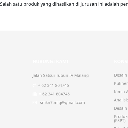
Salah satu produk yang dihasilkan di jurusan ini adalah p
HUBUNGI KAMI
KONS
Desain
Jalan Satsui Tubun IV Malang
Kuliner
+ 62 341 804746
Kimia A
+ 62 341 804746
Analisi
smkn7.mlg@gmail.com
Desain
Produks
(PSPT)